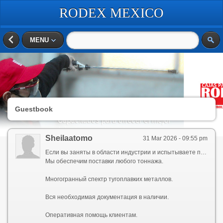
RODEX MEXICO
MENU
Guestbook
Sheilaatomo
31 Mar 2026 - 09:55 pm
Если вы заняты в области индустрии и испытываете потребность в снабжении первоклассных тугоплавких металлов, то ООО \"РМС\" — это ваше гарантированный результат. Наша компания профессионально работает в сфере поставок тугоплавкой продукции в течение многих лет, что обеспечивает нам условия предлагать только проверенный материал своим заказчикам.
Мы обеспечим поставки любого тоннажа.
Многогранный спектр тугоплавких металлов.
Вся необходимая документация в наличии.
Оперативная помощь клиентам.