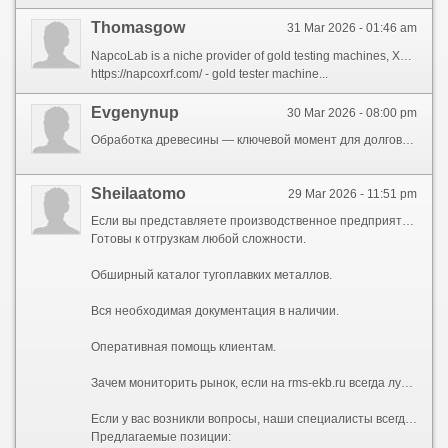
Thomasgow
31 Mar 2026 - 01:46 am
NapcoLab is a niche provider of gold testing machines, XRF analyzers and metal analyzers. Kane Digital will run a 6-month SEO campaign to increase organic traffic, improve keyword rankings and boost conversions for high-intent product searches such as gold tester, XRF analyzer and gold analyzer.
https://napcoxrf.com/ - gold tester machine...
Evgenynup
30 Mar 2026 - 08:00 pm
Обработка древесины — ключевой момент для долговечности детской площадки. обустройство детской площадки Качественная пропитка защищает от грибка, гнили и насекомых. детский городок купить Спросите у производителя, какую обработку они используют — это важно.
Sheilaatomo
29 Mar 2026 - 11:51 pm
Если вы представляете производственное предприятие и заинтересованы в закупке первоклассных тугоплавких металлов, то ООО \"РМС\" — это ваше гарантированный результат. Наша компания специализируется в области поставок редких металлов уже более 10 лет, что позволяет нам предоставлять только высококлассное сырье своим партнерам.
Готовы к отгрузкам любой сложности.
Обширный каталог тугоплавких металлов.
Вся необходимая документация в наличии.
Оперативная помощь клиентам.
Зачем мониторить рынок, если на rms-ekb.ru всегда лучшие условия?
Если у вас возникли вопросы, наши специалисты всегда готовы проконсультировать вас.. Пишите прямо сейчас и убедитесь в уникальных преимуществах нашего редкого металла.
Предлагаемые позиции: