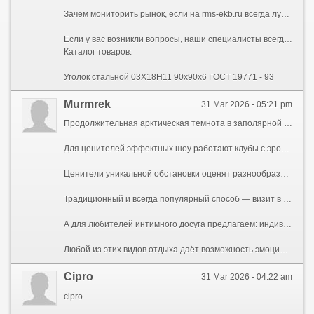
Зачем мониторить рынок, если на rms-ekb.ru всегда лучшие условия?
Если у вас возникли вопросы, наши специалисты всегда готовы проконсультировать вас.. Оставьте заявку прямо сейчас и убедитесь в превосходном качестве нашего продукта.
Каталог товаров:
Уголок стальной 03Х18Н11 90x90x6 ГОСТ 19771 - 93
Murmrek
31 Mar 2026 - 05:21 pm
Продолжительная арктическая темнота в заполярной столице создаёт уникальную атмосферу для ночного релакса. Город предоставляет несколько традиционных форматов мужского отдыха с наступлением темноты.
Для ценителей эффектных шоу работают клубы с эротическими шоу. Данные места с энергичной развлекательной программой, где можно увидеть выступления, пообщаться в расслабленной обстановке и провести время в компании друзей.
Ценители уникальной обстановки оценят разнообразные бары и пабы — от небольших пабов с авторским пивом до спортивных заведений с широкими экранами для просмотра матчей. Это — центры общения и лёгкого общения.
Традиционный и всегда популярный способ — визит в сауны или бани или банно-оздоровительного комплекса. Отлично для полноценного расслабления, оздоровительных процедур и размеренных разговоров с единомышленниками.
А для любителей интимного досуга предлагаем: индивидуалки г Мурманск
Любой из этих видов отдыха даёт возможность эмоционально и удобно провести вечер, избавившись от стресса полярного города.
Cipro
31 Mar 2026 - 04:22 am
cipro