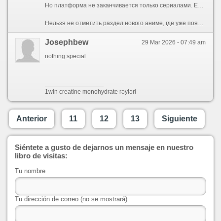
Но платформа не заканчивается только сериалами. Если хочется больше, здесь легко переключиться с дорамы на кино или анимацию, без просадок по качеству. Бонус - раздел с возможностью скачать игры через торрент, что превращает сайт в универсальный хаб. Нет необходимости лазить по разным сайтам - всё собрано в одном месте, с понятной навигацией и регулярными обновлениями. Такой подход экономит время, когда нужно быстро выбрать контент на вечер.
Нельзя не отметить раздел нового аниме, где уже появляются свежие тайтлы и громкие премьеры. При этом важно всё удобно отсортировано, есть субтитры и стабильный доступ без ограничений. Если вы хотите дорамы с русской озвучкой онлайн бесплатно без переходов по разным ресурсам и без багов и лагов, это решение закрывает вопрос. В результате вы получаете не очередной ресурс, а универсальный хаб, где каждый найдёт своё.
Josephbew
29 Mar 2026 - 07:49 am
nothing special
_________________
1win creatine monohydrate rəyləri
Anterior
11
12
13
Siguiente
Siéntete a gusto de dejarnos un mensaje en nuestro
libro de visitas:
Tu nombre
Tu dirección de correo (no se mostrará)