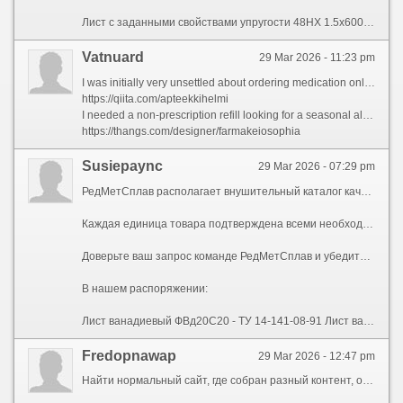
Лист с заданными свойствами упругости 48НХ 1.5x600x1200 ГОСТ 14080-78
Vatnuard
29 Mar 2026 - 11:23 pm
I was initially very unsettled about ordering medication online. You each get wind of nervousness stories there mountebank products or shady billing practices, so I did a ton of exploration previously landing-place on this site. I secure to suggest, I am sedulously impressed.
https://qiita.com/apteekkihelmi
I needed a non-prescription refill looking for a seasonal allergy medication that is continually sold out at my neighbouring brick-and-mortar pharmacies during spring. The website was simple, businesslike, and gentle to navigate. It felt solid, which immediately set me at ease.
https://thangs.com/designer/farmakeiosophia
Susiepaync
29 Mar 2026 - 07:29 pm
РедМетСплав располагает внушительный каталог качественных изделий из нестандартных материалов. Не важно, какие объемы вам необходимы — от мелких партий до обширных поставок, мы гарантируем кратчайшие сроки вашего заказа.
Каждая единица товара подтверждена всеми необходимыми документами, подтверждающими их легитимность. Превосходное обслуживание — наш стандарт — мы на связи, чтобы разрешать ваши вопросы одновременно с этим предоставлять решения под специфику вашего бизнеса.
Доверьте ваш запрос команде РедМетСплав и убедитесь в гибкости нашего предложения.
В нашем распоряжении:
Лист ванадиевый ФВд20С20 - ТУ 14-141-08-91 Лист ванадиевый ФВд20С20 - ТУ 14-141-08-91 представляет собой габаритный продукт, предназначенный для использования в различных областях промышленности. Он обладает высокой прочностью и стойкостью к коррозии, что делает его идеальным для тяжелых условий эксплуатации. Если вы ищете надежный и качественный материал, обратите внимание на наш продукт. Все характеристики соответствуют современным стандартам, что позволяет гарантировать долговечность и безопасность применения. Не упустите возможность купить Лист ванадиевый ФВд20С20 - ТУ 14-141-08-91 по выгодной цене. Закажите сейчас и обеспечьте свой проект надежным материалом!
Fredopnawap
29 Mar 2026 - 12:47 pm
Найти нормальный сайт, где собран разный контент, обычно заканчивается хаосом разных страниц и сомнительных сайтов. Именно поэтому использовать площадку, где контент упорядочен и не тормозит. На нашем портале вы можете смотреть аниме 2026 с нормальной озвучкой и быстрой загрузкой, без мусора и лишних кликов. Плюс каталог шире стандартного - собраны китайские дорамы, популярные турецкие сериалы и последние серии, которые не всегда есть на одном сайте. Это уже не просто список, а удобная медиасреда, где можно быстро найти нужное и открывать новое.